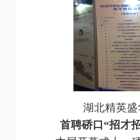
湖北精英盛
首聘硚口“招才